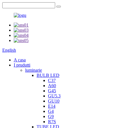
English
A casa
I prudutti
luminarie
BULB LED
C37
A60
G45
GU5.3
GU10
E14
G4
G9
R7S
TUBE LED