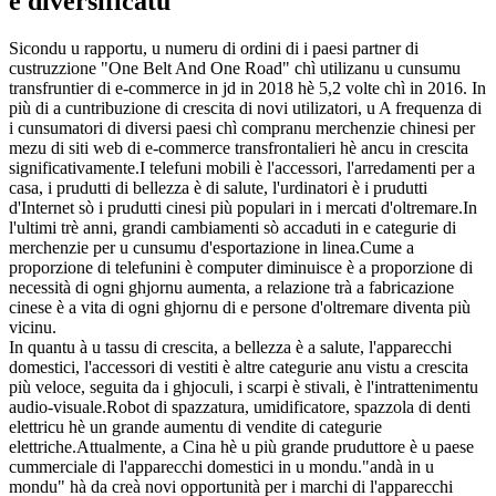
è diversificatu
Sicondu u rapportu, u numeru di ordini di i paesi partner di
custruzzione "One Belt And One Road" chì utilizanu u cunsumu
transfruntier di e-commerce in jd in 2018 hè 5,2 volte chì in 2016. In
più di a cuntribuzione di crescita di novi utilizatori, u A frequenza di
i cunsumatori di diversi paesi chì compranu merchenzie chinesi per
mezu di siti web di e-commerce transfrontalieri hè ancu in crescita
significativamente.I telefuni mobili è l'accessori, l'arredamenti per a
casa, i prudutti di bellezza è di salute, l'urdinatori è i prudutti
d'Internet sò i prudutti cinesi più populari in i mercati d'oltremare.In
l'ultimi trè anni, grandi cambiamenti sò accaduti in e categurie di
merchenzie per u cunsumu d'esportazione in linea.Cume a
proporzione di telefunini è computer diminuisce è a proporzione di
necessità di ogni ghjornu aumenta, a relazione trà a fabricazione
cinese è a vita di ogni ghjornu di e persone d'oltremare diventa più
vicinu.
In quantu à u tassu di crescita, a bellezza è a salute, l'apparecchi
domestici, l'accessori di vestiti è altre categurie anu vistu a crescita
più veloce, seguita da i ghjoculi, i scarpi è stivali, è l'intrattenimentu
audio-visuale.Robot di spazzatura, umidificatore, spazzola di denti
elettricu hè un grande aumentu di vendite di categurie
elettriche.Attualmente, a Cina hè u più grande pruduttore è u paese
cummerciale di l'apparecchi domestici in u mondu."andà in u
mondu" hà da creà novi opportunità per i marchi di l'apparecchi