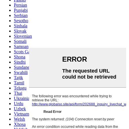
Persian
Punjabi
Serbian
Sesotho
Sinhala
Slovak
Slovenian
Somali
Samoan
Scots Gaelic
Shona
Sindhi
Sundanese
Swahili
Tajik
Tamil
Telugu
Thai
Ukrainian
Urdu
Uzbek
Vietnamese
Welsh
Xhosa