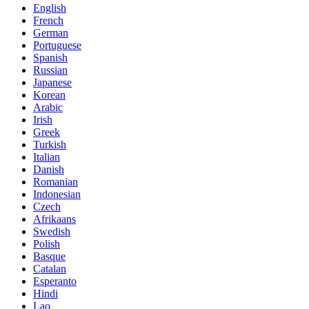
English
French
German
Portuguese
Spanish
Russian
Japanese
Korean
Arabic
Irish
Greek
Turkish
Italian
Danish
Romanian
Indonesian
Czech
Afrikaans
Swedish
Polish
Basque
Catalan
Esperanto
Hindi
Lao