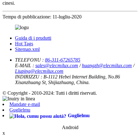
cinesi.
Tempu di pubblicazione: 11-lugliu-2020
Guida di i prudutti
Hot Tags
Sitemap.xml
TELEFONU :
86-311-67265785
E-MAIL :
sales@elecmilux.com
/
huangzh@elecmilux.com
/
Liuping@elecmilux.com
INDIRIZZU :
B-1112 Hebei Internet Building, No.86
Xisanzhuang St, Shijiazhuang, China.
© Copyright - 2010-2024: Tutti i diritti riservati.
Mandate e-mail
Guglielmu
Guglielmu
Android
x