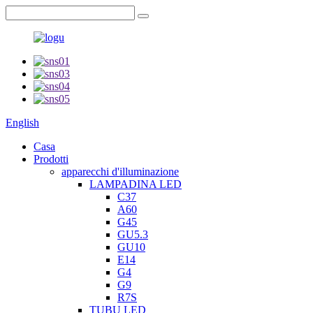
English
Casa
Prodotti
apparecchi d'illuminazione
LAMPADINA LED
C37
A60
G45
GU5.3
GU10
E14
G4
G9
R7S
TUBU LED