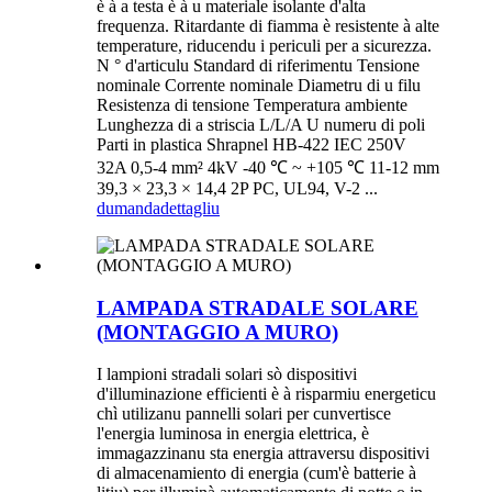
è à a testa è à u materiale isolante d'alta
frequenza. Ritardante di fiamma è resistente à alte
temperature, riducendu i periculi per a sicurezza.
N ° d'articulu Standard di riferimentu Tensione
nominale Corrente nominale Diametru di u filu
Resistenza di tensione Temperatura ambiente
Lunghezza di a striscia L/L/A U numeru di poli
Parti in plastica Shrapnel HB-422 IEC 250V
32A 0,5-4 mm² 4kV -40 ℃ ~ +105 ℃ 11-12 mm
39,3 × 23,3 × 14,4 2P PC, UL94, V-2 ...
dumanda
dettagliu
LAMPADA STRADALE SOLARE
(MONTAGGIO A MURO)
I lampioni stradali solari sò dispositivi
d'illuminazione efficienti è à risparmiu energeticu
chì utilizanu pannelli solari per cunvertisce
l'energia luminosa in energia elettrica, è
immagazzinanu sta energia attraversu dispositivi
di almacenamiento di energia (cum'è batterie à