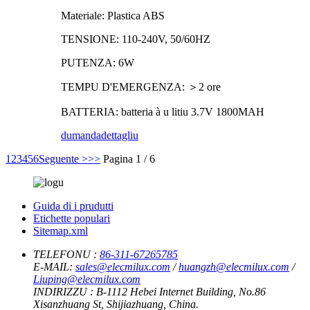
Materiale: Plastica ABS
TENSIONE: 110-240V, 50/60HZ
PUTENZA: 6W
TEMPU D'EMERGENZA: ＞2 ore
BATTERIA: batteria à u litiu 3.7V 1800MAH
dumanda
dettagliu
1
2
3
4
5
6
Seguente >
>>
Pagina 1 / 6
Guida di i prudutti
Etichette populari
Sitemap.xml
TELEFONU :
86-311-67265785
E-MAIL:
sales@elecmilux.com
/
huangzh@elecmilux.com
/
Liuping@elecmilux.com
INDIRIZZU :
B-1112 Hebei Internet Building, No.86
Xisanzhuang St, Shijiazhuang, China.