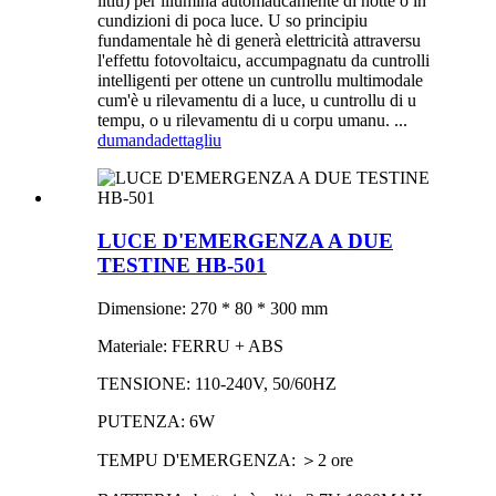
litiu) per illuminà automaticamente di notte o in
cundizioni di poca luce. U so principiu
fundamentale hè di generà elettricità attraversu
l'effettu fotovoltaicu, accumpagnatu da cuntrolli
intelligenti per ottene un cuntrollu multimodale
cum'è u rilevamentu di a luce, u cuntrollu di u
tempu, o u rilevamentu di u corpu umanu. ...
dumanda
dettagliu
LUCE D'EMERGENZA A DUE
TESTINE HB-501
Dimensione: 270 * 80 * 300 mm
Materiale: FERRU + ABS
TENSIONE: 110-240V, 50/60HZ
PUTENZA: 6W
TEMPU D'EMERGENZA: ＞2 ore