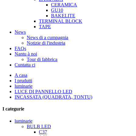
CERAMICA
GU10
BAKELITE
TERMINAL BLOCK
TAPE
News
News di a cumpagnia
Notizie di l'industria
FAQs
Nantu à noi
Tour di fabbrica
Cuntatta ci
A casa
I prudutti
luminarie
LUCE DI PANNELLO LED
INCASSATA (QUADRATA, TONTU)
I categurie
luminarie
BULB LED
C37