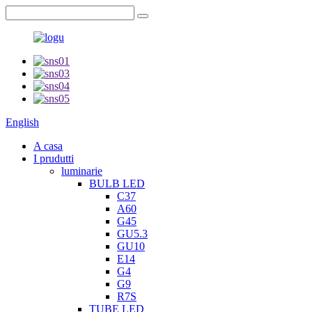
English
A casa
I prudutti
luminarie
BULB LED
C37
A60
G45
GU5.3
GU10
E14
G4
G9
R7S
TUBE LED