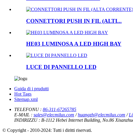
CONNETTORI PUSH IN FIL (ALTI...
HE03 LUMINOSA A LED HIGH BAY
LUCE DI PANNELLO LED
Guida di i prudutti
Hot Tags
Sitemap.xml
TELEFONU :
86-311-67265785
E-MAIL :
sales@elecmilux.com
/
huangzh@elecmilux.com
/
L
INDIRIZZU :
B-1112 Hebei Internet Building, No.86 Xisanzhu
© Copyright - 2010-2024: Tutti i diritti riservati.