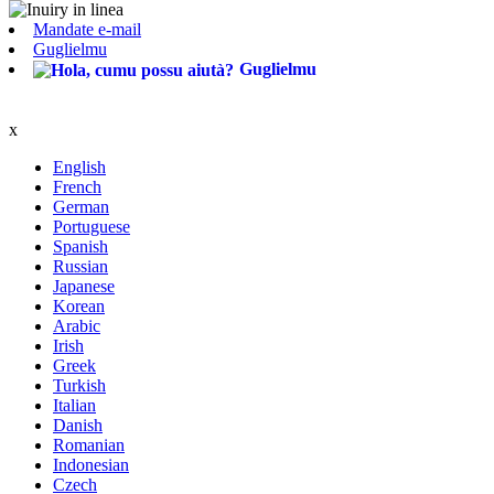
Mandate e-mail
Guglielmu
Guglielmu
x
English
French
German
Portuguese
Spanish
Russian
Japanese
Korean
Arabic
Irish
Greek
Turkish
Italian
Danish
Romanian
Indonesian
Czech